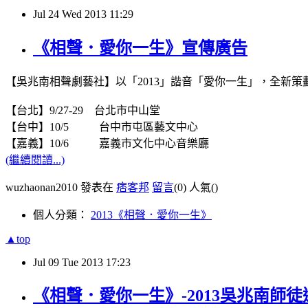
Jul
24
Wed
2013
11:29
《相聲．愛你一生》宣傳廣告
【吳兆南相聲劇藝社】以「2013」諧音「愛你一生」，全新
【台北】9/27-29 台北市中山堂
【台中】10/5 台中市屯區藝文中心
【嘉義】10/6 嘉義市文化中心音樂廳
(繼續閱讀...)
wuzhaonan2010 發表在
痞客邦
留言
(0)
人氣(
)
個人分類：
2013《相聲．愛你一生》
▲top
Jul
09
Tue
2013
17:23
《相聲．愛你一生》-2013吳兆南師徒