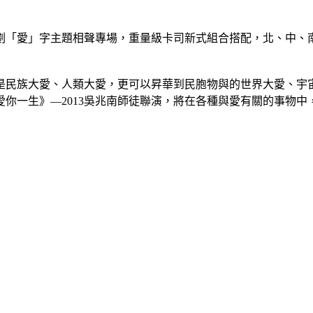
策劃「愛」字主題相聲專場，重量級卡司新式組合搭配，北、中、
民族大愛、人類大愛，更可以昇華到民胞物與的世界大愛、宇宙
你一生》—2013吳兆南師徒聯演，將在各種與愛有關的事物