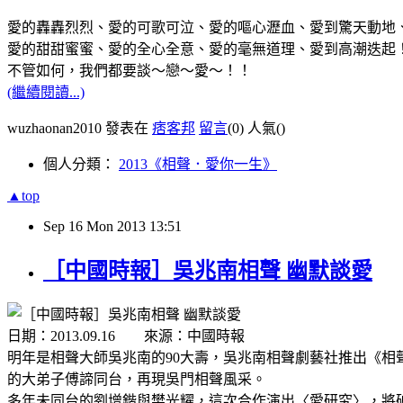
愛的轟轟烈烈、愛的可歌可泣、愛的嘔心瀝血、愛到驚天動地
愛的甜甜蜜蜜、愛的全心全意、愛的毫無道理、愛到高潮迭起
不管如何，我們都要談～戀～愛～！！
(繼續閱讀...)
wuzhaonan2010 發表在
痞客邦
留言
(0)
人氣(
)
個人分類：
2013《相聲．愛你一生》
▲top
Sep
16
Mon
2013
13:51
［中國時報］吳兆南相聲 幽默談愛
日期：2013.09.16 來源：中國時報
明年是相聲大師吳兆南的90大壽，吳兆南相聲劇藝社推出《
的大弟子傅諦同台，再現吳門相聲風采。
多年未同台的劉增鍇與樊光耀，這次合作演出〈愛研究〉，將