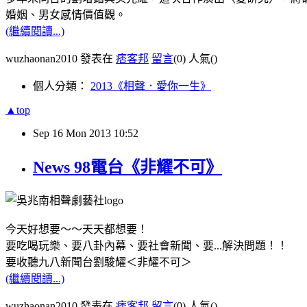
婚姻、男女感情價值觀。
(繼續閱讀...)
wuzhaonan2010 發表在
痞客邦
留言
(0)
人氣(
)
個人分類：
2013《相聲．愛你一生》
▲top
Sep
16
Mon
2013
10:52
News 98電台《非耀不可》
今天好想要～～天天都想要！
要吃喝玩樂、要八卦內幕、要社會新聞、要...解決問題！！
要收聽九八新聞台劉駿耀＜非耀不可＞
(繼續閱讀...)
wuzhaonan2010 發表在
痞客邦
留言
(0)
人氣(
)