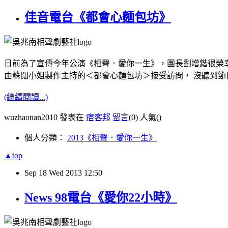
佳音電台《都會心麵包坊》
日前為了宣傳今年公演《相聲．愛你一生》，團長劉增鍇很榮
由蘇闊小姐製作主持的＜都會心麵包坊＞接受訪問， 沒聽到
(繼續閱讀...)
wuzhaonan2010 發表在
痞客邦
留言
(0)
人氣(
)
個人分類：
2013《相聲．愛你一生》
▲top
Sep
18
Wed
2013
12:50
News 98電台《愛你22小時》