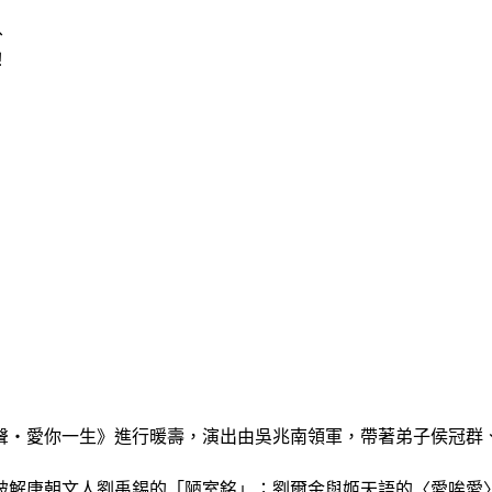
、
！
相聲‧愛你一生》進行暖壽，演出由吳兆南領軍，帶著弟子侯冠群
破解唐朝文人劉禹錫的「陋室銘」；劉爾金與姬天語的〈愛唉愛