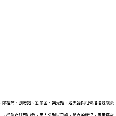
、郎祖筠、劉增鍇、劉爾金、樊光耀、姬天語與相聲搭擋魏龍豪
〉，從剩女話題出發，兩人分別以已婚、單身的狀況，毒舌探究