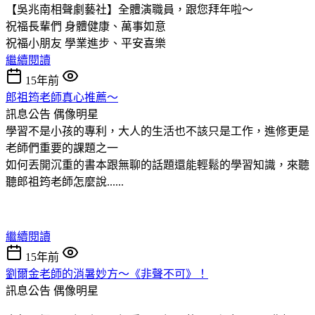
【吳兆南相聲劇藝社】全體演職員，跟您拜年啦～
祝福長輩們 身體健康、萬事如意
祝福小朋友 學業進步、平安喜樂
繼續閱讀
15年前
郎祖筠老師真心推薦～
訊息公告
偶像明星
學習不是小孩的專利，大人的生活也不該只是工作，進修更是
老師們重要的課題之一
如何丟開沉重的書本跟無聊的話題還能輕鬆的學習知識，來聽
聽郎祖筠老師怎麼說......
繼續閱讀
15年前
劉爾金老師的消暑妙方～《非聲不可》！
訊息公告
偶像明星